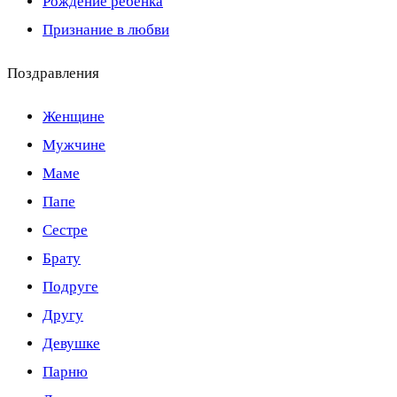
Рождение ребенка
Признание в любви
Поздравления
Женщине
Мужчине
Маме
Папе
Сестре
Брату
Подруге
Другу
Девушке
Парню