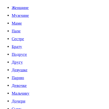
Женщине
Мужчине
Маме
Папе
Сестре
Брату
Подруге
Другу
Девушке
Парню
Девочке
Мальчику
Дочери
Сыну